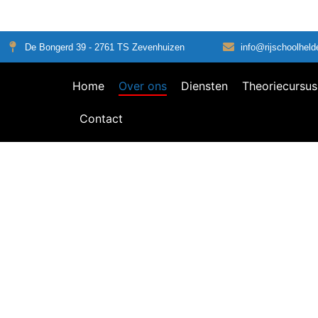
De Bongerd 39 - 2761 TS Zevenhuizen
info@rijschoolheld
Home
Over ons
Diensten
Theoriecursus
Contact