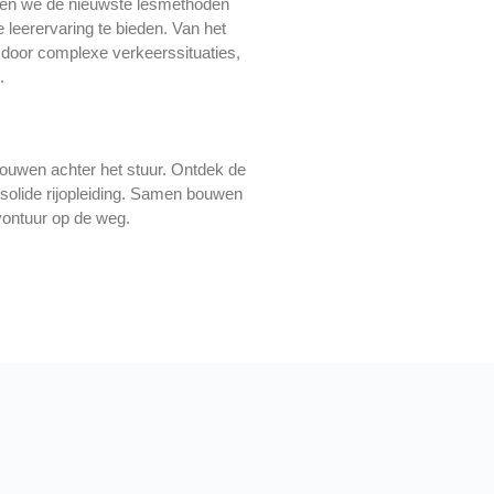
rmen we de nieuwste lesmethoden
 leerervaring te bieden. Van het
 door complexe verkeerssituaties,
.
rouwen achter het stuur. Ontdek de
 solide rijopleiding. Samen bouwen
vontuur op de weg.