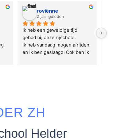
roviënne
jesse 
2 jaar geleden
2 jaar ge
Ik heb een geweldige tijd 
Perfecte rijsch
gehad bij deze rijschool.
naartoe gaan
g 
Ik heb vandaag mogen afrijden 
en ik ben geslaagd! Ook ben ik 
ald
super dankbaar dat alles mij 
goed is aangeleerd, het geduld 
t 
maar ook het vertrouwde 
es💞
gevoel in de auto is wat mij 
meer zelfvertrouwen heeft 
gegeven. Ik raad jullie deze 
rijschool zeker weten aan 🙌🏾
DER ZH
chool Helder