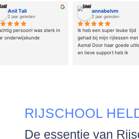
Anil Tali
annabelvm
2 jaar geleden
2 jaar geleden
chtig persoon! was sterk in 
Ik heb een super leuke tijd 
ar onderwijskunde
gehad bij mijn rijlessen met 
Asma! Door haar goede uitle
en lieve support heb ik 
vandaag mijn rijbewijs geha
🎉! Ik raad Rijschool helder 
zeker aan! super erg bedank
Asma, ik ga je missen, kusj
RIJSCHOOL HEL
De essentie van Rijs