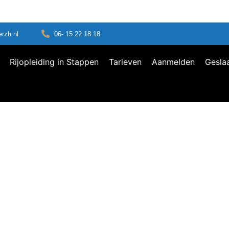
erzh.nl
06- 15 22 18 18
Rijopleiding in Stappen
Tarieven
Aanmelden
Gesla