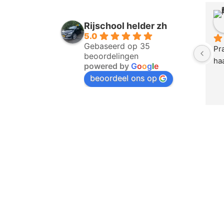
Rijschool helder zh
5.0
Gebaseerd op 35
Pra
beoordelingen
ha
powered by
G
o
o
g
l
e
beoordeel ons op